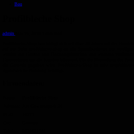
Bau
Profilbleche Shop
admin
Mai 16, 2018
1 min read
Profilbleche-Shop beschäftigt sich seit über 20 Jahren mit der Her
auf der Seite profilbleche-shop.de alle Spezifikationen der verf
werden die Größen von Dachziegelblechen und weiteren Wellblechen
Unternehmen um die Kunden kümmert. Für die Herstellung der Produkt
die Garantie gegeben wird. Profilbleche-Shop ist sehr empfehlen
irgendwelche Beratung benötigt.
Firmendaten:
Name
Profilbleche Shop
Adresse:
Am Gewerbepark 24
PLZ:
16775
Ort:
Gransee
Telefon:
0330621581