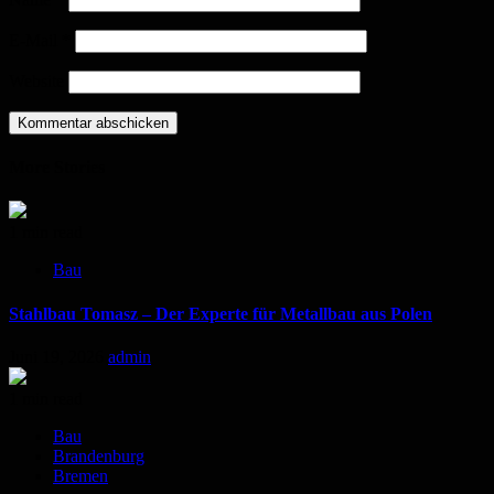
E-Mail
*
Website
More Stories
1 min read
Bau
Stahlbau Tomasz – Der Experte für Metallbau aus Polen
Juni 19, 2026
admin
1 min read
Bau
Brandenburg
Bremen