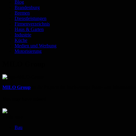
Blog
Brandenburg
Bremen
Dienstleistungen
Firmenverzeichnis
Haus & Garten
Industrie
Küche
Medien und Werbung
Motorisierung
MILO Group
MILO Group
ist Ihr Experte für hochwertige Büro- und Werbeartikel
You may have missed
1 min read
Bau