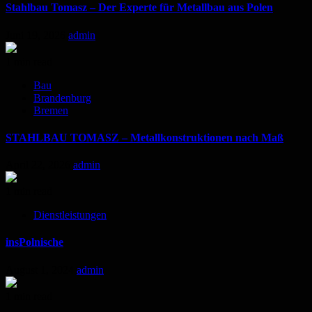
Stahlbau Tomasz – Der Experte für Metallbau aus Polen
Juni 19, 2026
admin
1 min read
Bau
Brandenburg
Bremen
STAHLBAU TOMASZ – Metallkonstruktionen nach Maß
April 22, 2026
admin
1 min read
Dienstleistungen
insPolnische
August 1, 2024
admin
1 min read