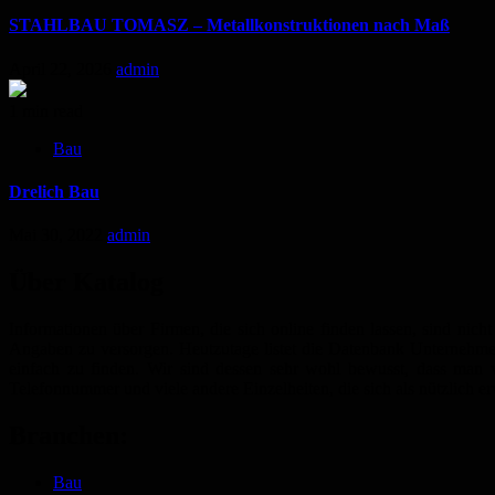
STAHLBAU TOMASZ – Metallkonstruktionen nach Maß
April 22, 2026
admin
1 min read
Bau
Drelich Bau
Mai 30, 2022
admin
Über Katalog
Informationen über Firmen, die sich online finden lassen, sind nic
Angaben zu versorgen. Heutzutage listet die Datenbank Unternehmen
einfach zu finden. Wir sind dessen sehr wohl bewusst, dass man
Telefonnummer und viele andere Einzelheiten, die sich als nützlich e
Branchen:
Bau