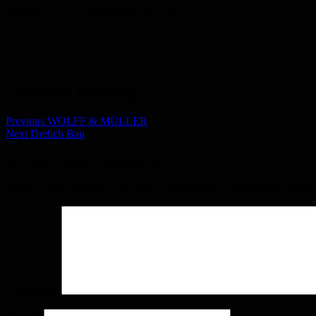
WWW:
www.profilbleche-shop.de
E-mail:
info@profilbleche-24.de
Continue Reading
Previous
WOLFF & MÜLLER
Next
Drelich Bau
Schreibe einen Kommentar
Deine E-Mail-Adresse wird nicht veröffentlicht.
Erforderliche Felder 
Kommentar
Name
*