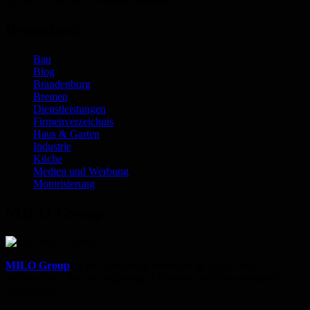
die sich als nützlich erweisen können.
Branchen:
Bau
Blog
Brandenburg
Bremen
Dienstleistungen
Firmenverzeichnis
Haus & Garten
Industrie
Küche
Medien und Werbung
Motorisierung
MILO Group
MILO Group
ist Ihr Experte für hochwertige Büro- und
Werbeartikel, der auf langjährige Erfahrung und herausragenden
Service setzt