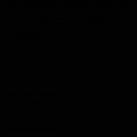
und die qualifizierten Mitarbeiter werden alle Unklarheiten erläutern.
Eine Sache ist hier aber sicher, dank der Nutzung der Chippower24-
Produkte kann man den Benzinverbrauch deutlich reduzieren und
im Jahr ganz viel Geld sparen. Auch die Montage der Geräte ist
kinderleicht, was sehr überzeugt, die Geräte zu nutzen.
Firmendaten:
Name
ChipPower®
Adresse:
Rauschwalder Str. 41
PLZ:
02826
Ort:
Görlitz
Telefon:
(+49) 1521 5147071
WWW:
https://chippower24.de/
E-mail:
cp24de@chippower.co
Continue Reading