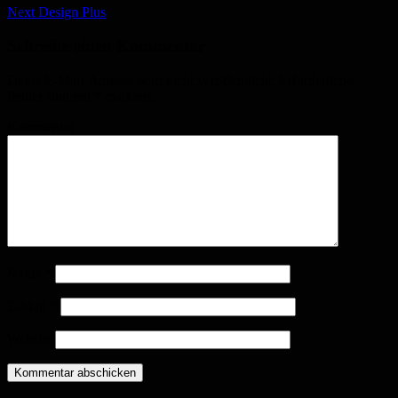
Next
Design Plus
Schreibe einen Kommentar
Deine E-Mail-Adresse wird nicht veröffentlicht.
Erforderliche
Felder sind mit
*
markiert.
Kommentar
Name
*
E-Mail
*
Website