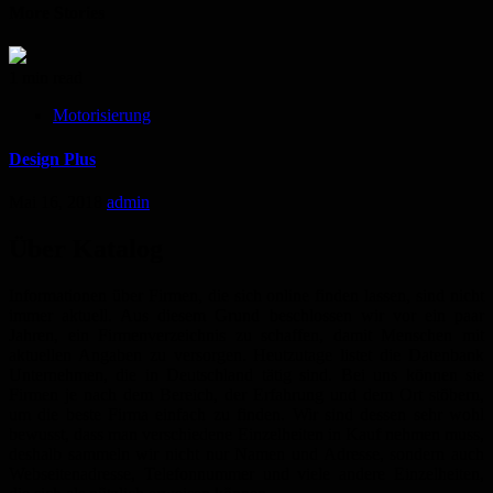
More Stories
1 min read
Motorisierung
Design Plus
Mai 16, 2018
admin
Über Katalog
Informationen über Firmen, die sich online finden lassen, sind nicht
immer aktuell. Aus diesem Grund beschlossen wir vor ein paar
Jahren, ein Firmenverzeichnis zu schaffen, damit Menschen mit
aktuellen Angaben zu versorgen. Heutzutage listet die Datenbank
Unternehmen, die in Deutschland tätig sind. Bei uns können sie
Firmen je nach dem Bereich, der Erfahrung und dem Ort stöbern,
um die beste Firma einfach zu finden. Wir sind dessen sehr wohl
bewusst, dass man verschiedene Einzelheiten in Kauf nehmen muss,
deshalb sammeln wir nicht nur Namen und Adresse, sondern auch
Webseitenadresse, Telefonnummer und viele andere Einzelheiten,