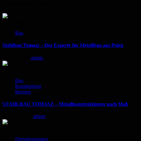
You may have missed
1 min read
Bau
Stahlbau Tomasz – Der Experte für Metallbau aus Polen
Juni 19, 2026
admin
1 min read
Bau
Brandenburg
Bremen
STAHLBAU TOMASZ – Metallkonstruktionen nach Maß
April 22, 2026
admin
1 min read
Dienstleistungen